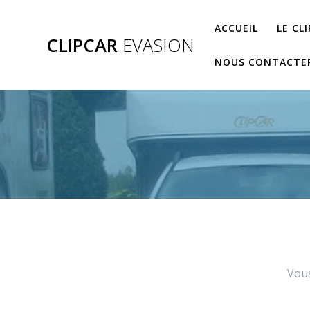
Passer
au
ACCUEIL
LE CL
CLIPCAR
EVASION
contenu
NOUS CONTACTE
Vous